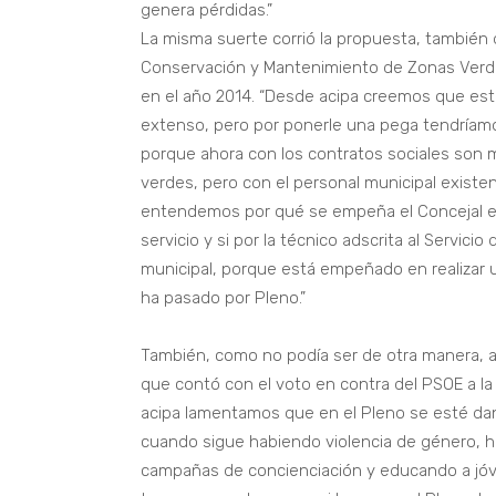
genera pérdidas.”
La misma suerte corrió la propuesta, también 
Conservación y Mantenimiento de Zonas Verdes
en el año 2014. “Desde acipa creemos que est
extenso, pero por ponerle una pega tendríamos
porque ahora con los contratos sociales son 
verdes, pero con el personal municipal exist
entendemos por qué se empeña el Concejal en
servicio y si por la técnico adscrita al Servici
municipal, porque está empeñado en realizar u
ha pasado por Pleno.”
También, como no podía ser de otra manera, ac
que contó con el voto en contra del PSOE a la 
acipa lamentamos que en el Pleno se esté da
cuando sigue habiendo violencia de género, ha
campañas de concienciación y educando a j