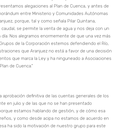
presentamos alegaciones al Plan de Cuenca, y antes de
emorándum entre Ministerio y Comunidades Autónomas
anjuez, porque, tal y como señala Pilar Quintana,
l caudal, se permite la venta de agua y nos deja con un
en día. Nos alegramos enormemente de que una vez más
s Grupos de la Corporación estemos defendiendo el Río,
straciones que Aranjuez no está a favor de una decisión
mientos que marca la Ley y ha ninguneado a Asociaciones
 Plan de Cuenca.”
a aprobación definitiva de las cuentas generales de los
nte en julio y de las que no se han presentado
 porque estamos hablando de gestión, y de cómo esa
bereños, y como desde acipa no estamos de acuerdo en
a esa ha sido la motivación de nuestro grupo para este