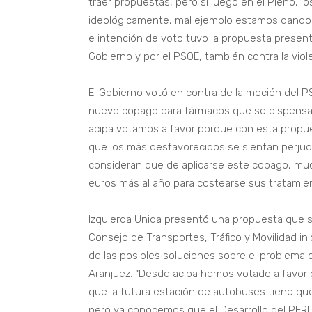
traer propuestas, pero si luego en el Pleno, l
ideológicamente, mal ejemplo estamos dando d
e intención de voto tuvo la propuesta present
Gobierno y por el PSOE, también contra la viol
El Gobierno votó en contra de la moción del PSO
nuevo copago para fármacos que se dispensan
acipa votamos a favor porque con esta propues
que los más desfavorecidos se sientan perjudi
consideran que de aplicarse este copago, m
euros más al año para costearse sus tratamien
Izquierda Unida presentó una propuesta que s
Consejo de Transportes, Tráfico y Movilidad in
de las posibles soluciones sobre el problema 
Aranjuez. “Desde acipa hemos votado a favor
que la futura estación de autobuses tiene que 
pero ya conocemos que el Desarrollo del PERI d