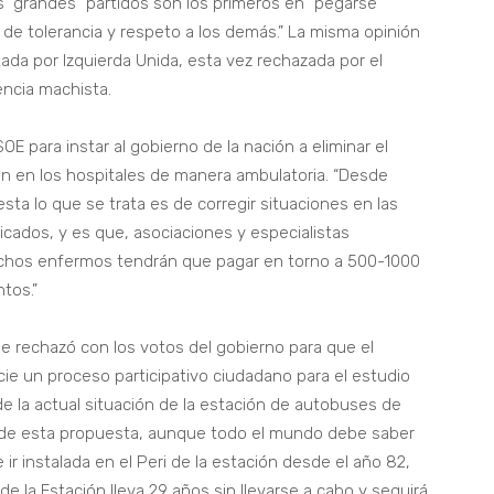
os “grandes” partidos son los primeros en “pegarse”
e tolerancia y respeto a los demás.” La misma opinión
ada por Izquierda Unida, esta vez rechazada por el
encia machista.
E para instar al gobierno de la nación a eliminar el
 en los hospitales de manera ambulatoria. “Desde
ta lo que se trata es de corregir situaciones en las
cados, y es que, asociaciones y especialistas
uchos enfermos tendrán que pagar en torno a 500-1000
tos.”
e rechazó con los votos del gobierno para que el
icie un proceso participativo ciudadano para el estudio
de la actual situación de la estación de autobuses de
 de esta propuesta, aunque todo el mundo debe saber
ir instalada en el Peri de la estación desde el año 82,
e la Estación lleva 29 años sin llevarse a cabo y seguirá