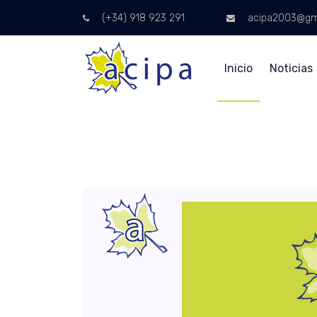
(+34) 918 923 291
acipa2003@gm
Inicio
Noticias