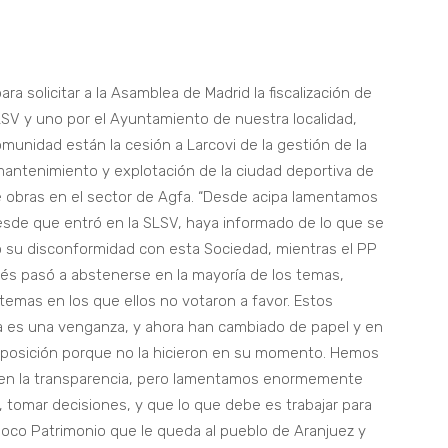
ra solicitar a la Asamblea de Madrid la fiscalización de
 SLSV y uno por el Ayuntamiento de nuestra localidad,
omunidad están la cesión a Larcovi de la gestión de la
mantenimiento y explotación de la ciudad deportiva de
de obras en el sector de Agfa. “Desde acipa lamentamos
esde que entró en la SLSV, haya informado de lo que se
 su disconformidad con esta Sociedad, mientras el PP
és pasó a abstenerse en la mayoría de los temas,
 temas en los que ellos no votaron a favor. Estos
a es una venganza, y ahora han cambiado de papel y en
oposición porque no la hicieron en su momento. Hemos
 en la transparencia, pero lamentamos enormemente
tomar decisiones, y que lo que debe es trabajar para
poco Patrimonio que le queda al pueblo de Aranjuez y