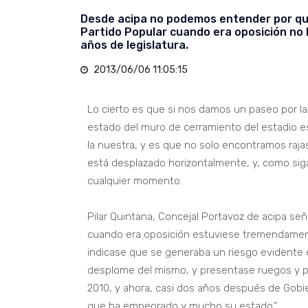
Desde acipa no podemos entender por qué
Partido Popular cuando era oposición no l
años de legislatura.
2013/06/06 11:05:15
Lo cierto es que si nos damos un paseo por l
estado del muro de cerramiento del estadio e
la nuestra, y es que no solo encontramos rajas
está desplazado horizontalmente, y, como sig
cualquier momento.
Pilar Quintana, Concejal Portavoz de acipa señ
cuando era oposición estuviese tremendament
indicase que se generaba un riesgo evidente e 
desplome del mismo, y presentase ruegos y pr
2010, y ahora, casi dos años después de Gobie
que ha empeorado y mucho su estado.”