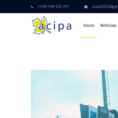
(+34) 918 923 291
acipa2003@gm
Inicio
Noticias