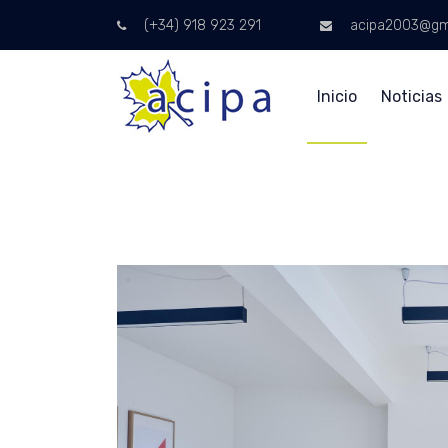
(+34) 918 923 291
acipa2003@gm
Inicio
Noticias