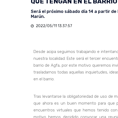
QUE TENGAN EN EL BARRIO 
Será el próximo sábado día 14 a partir de
Marún.
2022/05/11 13:37:57
Desde acipa seguimos trabajando e intentando
nuestra localidad. Este será el tercer encue
barrio de Agfa, por este motivo queremos inv
trasladarnos todas aquellas inquietudes, ide
en el barrio.
Tras levantarse la obligatoriedad de uso de m
que ahora es un buen momento para que pod
encuentros virtuales que hemos tenido con 
motivo hemos decidido convocar una reuni