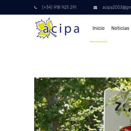
(+34) 918 923 291
acipa2003@gm
Inicio
Noticias