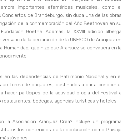
memora importantes efemérides musicales, como el
os Conciertos de Brandeburgo, sin duda una de las obras
ongación de la conmemoración del Año Beethoven en su
a Fundación Goethe. Además, la XXVIII edición alberga
 aniversario de la declaración de la UNESCO de Aranjuez en
 la Humanidad, que hizo que Aranjuez se convirtiera en la
conocimiento.
rtos en las dependencias de Patrimonio Nacional y en el
des en forma de paquetes, destinados a dar a conocer el
 a hacer partícipes de la actividad propia del Festival a
 restaurantes, bodegas, agencias turísticas y hoteles.
on la Asociación Aranjuez Crea? incluye un programa
nstitutos los contenidos de la declaración como Paisaje
 más jóvenes.