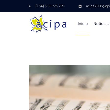
(+34) 918 923 291
acipa2003@gm
Inicio
Noticias