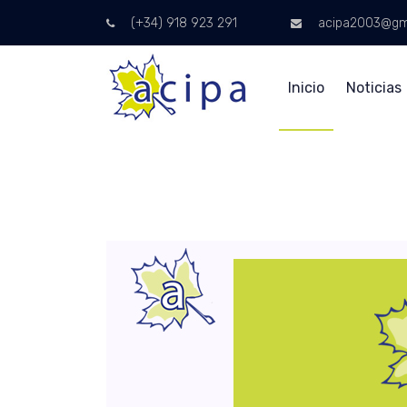
(+34) 918 923 291
acipa2003@gm
Inicio
Noticias