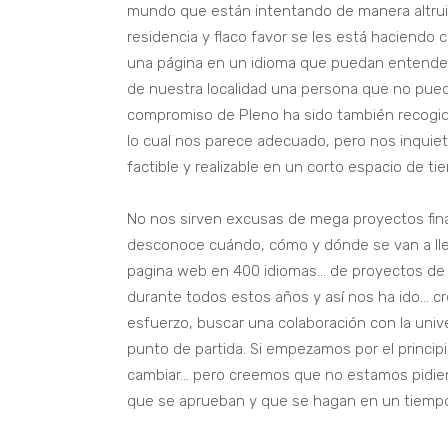
mundo que están intentando de manera altruis
residencia y flaco favor se les está haciendo 
una página en un idioma que puedan entender
de nuestra localidad una persona que no pued
compromiso de Pleno ha sido también recogido
lo cual nos parece adecuado, pero nos inquieta
factible y realizable en un corto espacio de ti
No nos sirven excusas de mega proyectos fin
desconoce cuándo, cómo y dónde se van a ll
pagina web en 400 idiomas… de proyectos de 
durante todos estos años y así nos ha ido… 
esfuerzo, buscar una colaboración con la univ
punto de partida. Si empezamos por el princip
cambiar… pero creemos que no estamos pidien
que se aprueban y que se hagan en un tiempo