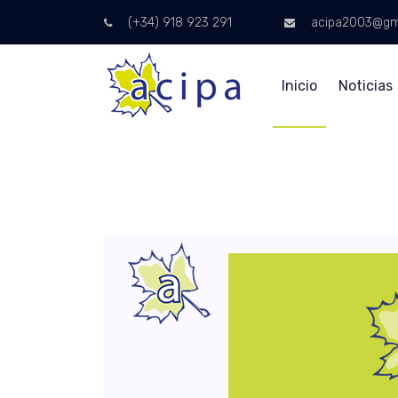
(+34) 918 923 291
acipa2003@gm
Inicio
Noticias