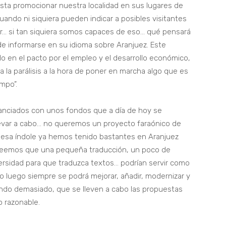
ta promocionar nuestra localidad en sus lugares de
cuando ni siquiera pueden indicar a posibles visitantes
… si tan siquiera somos capaces de eso… qué pensará
e informarse en su idioma sobre Aranjuez. Este
 en el pacto por el empleo y el desarrollo económico,
 la parálisis a la hora de poner en marcha algo que es
empo”.
anciados con unos fondos que a día de hoy se
evar a cabo… no queremos un proyecto faraónico de
esa índole ya hemos tenido bastantes en Aranjuez
creemos que una pequeña traducción, un poco de
ersidad para que traduzca textos… podrían servir como
io luego siempre se podrá mejorar, añadir, modernizar y
do demasiado, que se lleven a cabo las propuestas
 razonable.