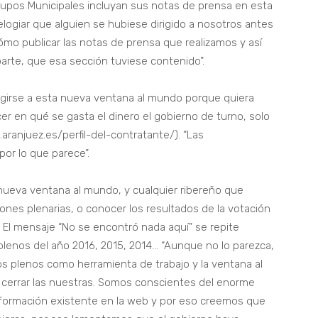
 Grupos Municipales incluyan sus notas de prensa en esta
logiar que alguien se hubiese dirigido a nosotros antes
ómo publicar las notas de prensa que realizamos y así
arte, que esa sección tuviese contenido”.
igirse a esta nueva ventana al mundo porque quiera
r en qué se gasta el dinero el gobierno de turno, solo
aranjuez.es/perfil-del-contratante/). “Las
or lo que parece”.
a nueva ventana al mundo, y cualquier ribereño que
iones plenarias, o conocer los resultados de la votación
El mensaje “No se encontró nada aquí” se repite
plenos del año 2016, 2015, 2014… “Aunque no lo parezca,
los plenos como herramienta de trabajo y la ventana al
 cerrar las nuestras. Somos conscientes del enorme
información existente en la web y por eso creemos que