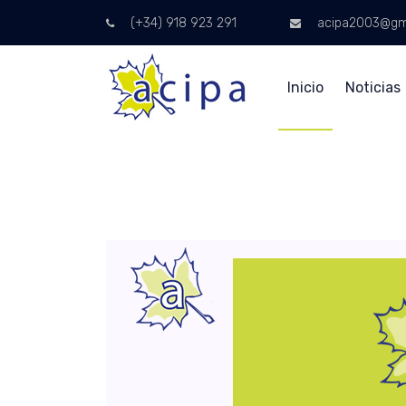
(+34) 918 923 291
acipa2003@gm
Inicio
Noticias