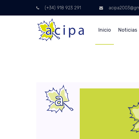
(+34) 918 923 291
acipa2003@gm
Inicio
Noticias