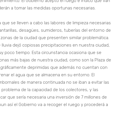
tenimiento. El Gobierno aceptó el ruego e indicó que van
ocederán a tomar las medidas oportunas necesarias.
que se lleven a cabo las labores de limpieza necesarias
antarillas, desagües, sumideros, tuberías del entorno de
 zonas de la ciudad que presenten similar problemática.
luvia dejó copiosas precipitaciones en nuestra ciudad,
y poco tiempo. Esta circunstancia ocasiona que se
zonas más bajas de nuestra ciudad, como son la Plaza de
pográficamente deprimidas que además no cuentan con
renar el agua que se almacena en su entorno. El
mbornales de manera continuada no se iban a evitar las
roblema de la capacidad de los colectores, y las
icar que sería necesaria una inversión de 7 millones de
Aun así el Gobierno va a recoger el ruego y procederá a