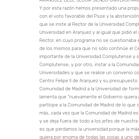
ARANJUEZ DEBE SEGUIR SIENDO UNIVERSITARI
Y por esta razón hemos presentado una propue
con el voto favorable del Psoe y la abstención
que se inste al Rector de la Universidad Comp
Universidad en Aranjuez y al igual que pidió e
Rector, en cuyo programa no se cuestionaba e
de los mismos para que no sólo continúe el Ce
importante de la Universidad Complutense y se
Complutense, y por otro, instar a la Comunida
Universidades y que se realice un convenio c
Centro Felipe II de Aranjuez y su presupuesto 
Comunidad de Madrid a la Universidad de forma 
lamenta que “nuevamente el Gobierno quiera p
partícipe a la Comunidad de Madrid de lo que o
más, cada vez que la Comunidad de Madrid es 
y se deja fuera de todo a los jefes de nuestra 
es que perdamos la universidad porque la máxi
quiera por encima de todas las cosas a uno de 