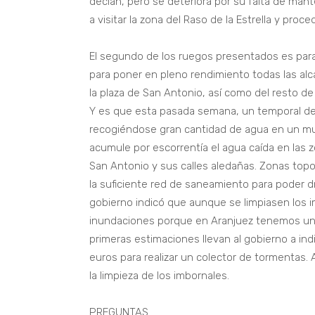
decían, pero se deteriora por su falta de man
a visitar la zona del Raso de la Estrella y pr
El segundo de los ruegos presentados es para 
para poner en pleno rendimiento todas las alc
la plaza de San Antonio, así como del resto de
Y es que esta pasada semana, un temporal de l
recogiéndose gran cantidad de agua en un mu
acumule por escorrentía el agua caída en las 
San Antonio y sus calles aledañas. Zonas to
la suficiente red de saneamiento para poder d
gobierno indicó que aunque se limpiasen los i
inundaciones porque en Aranjuez tenemos un p
primeras estimaciones llevan al gobierno a ind
euros para realizar un colector de tormentas. 
la limpieza de los imbornales.
PREGUNTAS