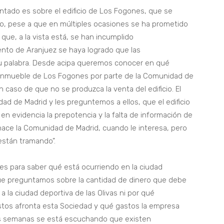
tado es sobre el edificio de Los Fogones, que se
o, pese a que en múltiples ocasiones se ha prometido
 que, a la vista está, se han incumplido
nto de Aranjuez se haya logrado que las
su palabra. Desde acipa queremos conocer en qué
 inmueble de Los Fogones por parte de la Comunidad de
n caso de que no se produzca la venta del edificio. El
d de Madrid y les preguntemos a ellos, que el edificio
n evidencia la prepotencia y la falta de información de
hace la Comunidad de Madrid, cuando le interesa, pero
están tramando”.
es para saber qué está ocurriendo en la ciudad
 que preguntamos sobre la cantidad de dinero que debe
 a la ciudad deportiva de las Olivas ni por qué
stos afronta esta Sociedad y qué gastos la empresa
as semanas se está escuchando que existen