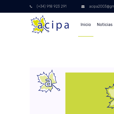
(+34) 918 923 291
acipa2003@gm
Inicio
Noticias