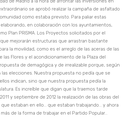
dad de Madrid a la hora de afrontar las inversiones en
traordinario se aprobó realizar la campaña de asfaltado
Comunidad como estaba previsto. Para paliar estas
o elaborando, en colaboración con los ayuntamientos,
mo Plan PRISMA. Los Proyectos solicitados por el
que mejorarán estructuras que arrastran bastante
ara la movilidad, como es el arreglo de las aceras de las
de las Flores y el acondicionamiento de la Plaza del
propuesta de demagógica y de irrealizable porque, según
n las elecciones. Nuestra propuesta no pedía que se
 ellos indican, sino que nuestra propuesta pedía la
slatura. Es increíble que digan que la traemos tarde
1 y septiembre de 2012 la realización de las obras del
 que estaban en ello… que estaban trabajando… y ahora
ás de la forma de trabajar en el Partido Popular…