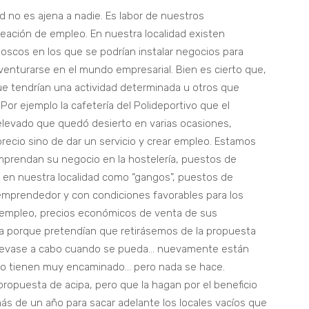
ad no es ajena a nadie. Es labor de nuestros
creación de empleo. En nuestra localidad existen
oscos en los que se podrían instalar negocios para
nturarse en el mundo empresarial. Bien es cierto que,
que tendrían una actividad determinada u otros que
 Por ejemplo la cafetería del Polideportivo que el
 elevado que quedó desierto en varias ocasiones,
ecio sino de dar un servicio y crear empleo. Estamos
emprendan su negocio en la hostelería, puestos de
s en nuestra localidad como “gangos”, puestos de
 emprendedor y con condiciones favorables para los
 empleo, precios económicos de venta de sus
tra porque pretendían que retirásemos de la propuesta
se llevase a cabo cuando se pueda… nuevamente están
 lo tienen muy encaminado… pero nada se hace.
opuesta de acipa, pero que la hagan por el beneficio
más de un año para sacar adelante los locales vacíos que