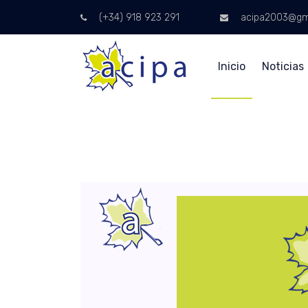
(+34) 918 923 291
acipa2003@gm
Inicio
Noticias