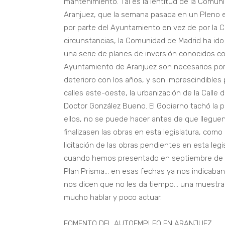
mantenimiento. Tal es la lentitud de la Comuni
Aranjuez, que la semana pasada en un Pleno ex
por parte del Ayuntamiento en vez de por la 
circunstancias, la Comunidad de Madrid ha id
una serie de planes de inversión conocidos co
Ayuntamiento de Aranjuez son necesarios por
deterioro con los años, y son imprescindibles p
calles este-oeste, la urbanización de la Calle 
Doctor González Bueno. El Gobierno tachó la 
ellos, no se puede hacer antes de que llegue
finalizasen las obras en esta legislatura, como
licitación de las obras pendientes en esta legi
cuando hemos presentado en septiembre de 201
Plan Prisma… en esas fechas ya nos indicaban
nos dicen que no les da tiempo… una muestra m
mucho hablar y poco actuar.
FOMENTO DEL AUTOEMPLEO EN ARANJUEZ