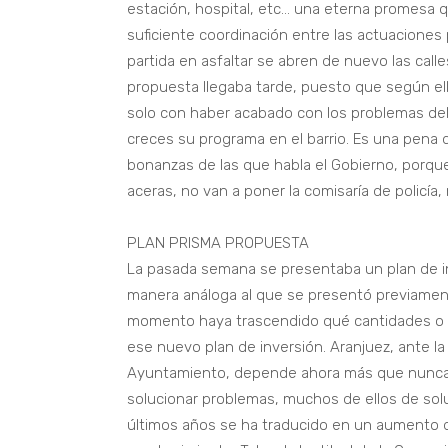
estación, hospital, etc… una eterna promesa qu
suficiente coordinación entre las actuacione
partida en asfaltar se abren de nuevo las call
propuesta llegaba tarde, puesto que según ello
solo con haber acabado con los problemas del 
creces su programa en el barrio. Es una pena 
bonanzas de las que habla el Gobierno, porqu
aceras, no van a poner la comisaría de policía,
PLAN PRISMA PROPUESTA
La pasada semana se presentaba un plan de inv
manera análoga al que se presentó previament
momento haya trascendido qué cantidades o e
ese nuevo plan de inversión. Aranjuez, ante la
Ayuntamiento, depende ahora más que nunca d
solucionar problemas, muchos de ellos de solu
últimos años se ha traducido en un aumento de