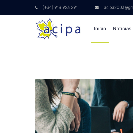
(+34) 918 923 291
acipa2003@gm
Inicio
Noticias