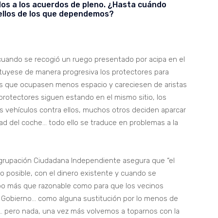
os a los acuerdos de pleno. ¿Hasta cuándo
ellos de los que dependemos?
, cuando se recogió un ruego presentado por acipa en el
tuyese de manera progresiva los protectores para
ros que ocupasen menos espacio y careciesen de aristas
 protectores siguen estando en el mismo sitio, los
 vehículos contra ellos, muchos otros deciden aparcar
itad del coche… todo ello se traduce en problemas a la
Agrupación Ciudadana Independiente asegura que “el
lo posible, con el dinero existente y cuando se
po más que razonable como para que los vecinos
l Gobierno… como alguna sustitución por lo menos de
… pero nada, una vez más volvemos a toparnos con la