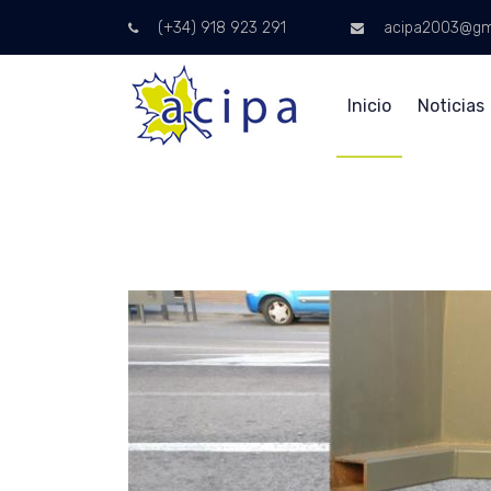
(+34) 918 923 291
acipa2003@gm
Inicio
Noticias