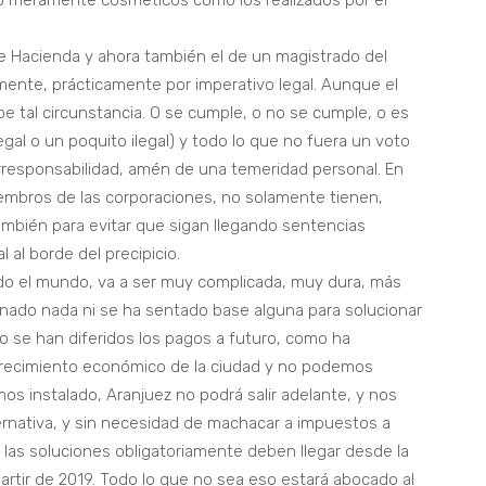
no meramente cosméticos como los realizados por el
e Hacienda y ahora también el de un magistrado del
ente, prácticamente por imperativo legal. Aunque el
e tal circunstancia. O se cumple, o no se cumple, o es
egal o un poquito ilegal) y todo lo que no fuera un voto
 irresponsabilidad, amén de una temeridad personal. En
embros de las corporaciones, no solamente tienen,
también para evitar que sigan llegando sentencias
al borde del precipicio.
odo el mundo, va a ser muy complicada, muy dura, más
onado nada ni se ha sentado base alguna para solucionar
lo se han diferidos los pagos a futuro, como ha
 crecimiento económico de la ciudad y no podemos
mos instalado, Aranjuez no podrá salir adelante, y nos
ternativa, y sin necesidad de machacar a impuestos a
as soluciones obligatoriamente deben llegar desde la
partir de 2019. Todo lo que no sea eso estará abocado al