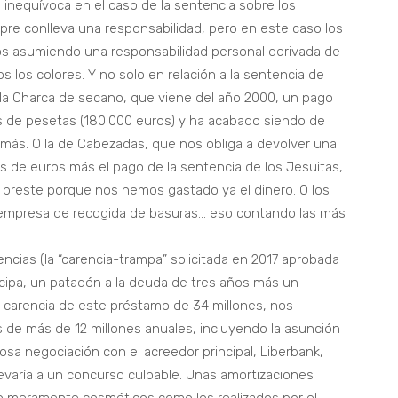
inequívoca en el caso de la sentencia sobre los
pre conlleva una responsabilidad, pero en este caso los
s asumiendo una responsabilidad personal derivada de
s los colores. Y no solo en relación a la sentencia de
 la Charca de secano, que viene del año 2000, un pago
es de pesetas (180.000 euros) y ha acabado siendo de
s más. O la de Cabezadas, que nos obliga a devolver una
s de euros más el pago de la sentencia de los Jesuitas,
 preste porque nos hemos gastado ya el dinero. O los
 empresa de recogida de basuras… eso contando las más
cias (la “carencia-trampa” solicitada en 2017 aprobada
 acipa, un patadón a la deuda de tres años más un
la carencia de este préstamo de 34 millones, nos
 de más de 12 millones anuales, incluyendo la asunción
rosa negociación con el acreedor principal, Liberbank,
varía a un concurso culpable. Unas amortizaciones