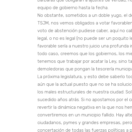
bárbaras que obligarán a ajustes de verdad, 
equipo de gobierno hasta la fecha.
No obstante, sometidos a un doble yugo, el d
TSJM, nos vemos obligados a votar favorablem
voto de abstención pudiese caber, aquí no cab
legal, o no es legal (no puede ser un poquito l
favorable sería a nuestro juicio una profunda
todo caso, creemos que los gobiernos, los mi
tenemos que trabajar por acatar la Ley, sino 
demoledoras que pongan la tesorería municipal 
La próxima legislatura, y esto debe saberlo t
aún que la actual puesto que no se ha soluci
los males estructurales de nuestra ciudad. So
sucedido años atrás. Si no apostamos por el
revertir la dinámica negativa en la que nos he
convertiremos en un municipio fallido. Hay al
ciudadanos, pymes y grandes empresas, pero l
concertación de todas las fuerzas políticas a 