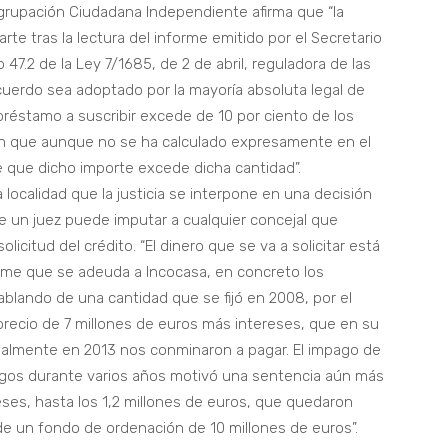
Agrupación Ciudadana Independiente afirma que “la
rte tras la lectura del informe emitido por el Secretario
 47.2 de la Ley 7/1685, de 2 de abril, reguladora de las
cuerdo sea adoptado por la mayoría absoluta legal de
préstamo a suscribir excede de 10 por ciento de los
ión que aunque no se ha calculado expresamente en el
e que dicho importe excede dicha cantidad”.
localidad que la justicia se interpone en una decisión
ue un juez puede imputar a cualquier concejal que
licitud del crédito. “El dinero que se va a solicitar está
firme que se adeuda a Incocasa, en concreto los
lando de una cantidad que se fijó en 2008, por el
tiprecio de 7 millones de euros más intereses, que en su
nalmente en 2013 nos conminaron a pagar. El impago de
pagos durante varios años motivó una sentencia aún más
ses, hasta los 1,2 millones de euros, que quedaron
 de un fondo de ordenación de 10 millones de euros”.