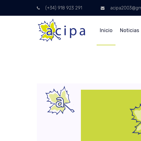
(+34) 918 923 291
acipa2003@gm
Inicio
Noticias