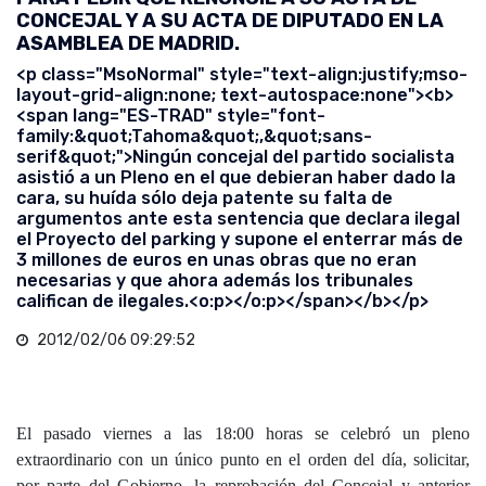
CONCEJAL Y A SU ACTA DE DIPUTADO EN LA
ASAMBLEA DE MADRID.
<p class="MsoNormal" style="text-align:justify;mso-
layout-grid-align:none; text-autospace:none"><b>
<span lang="ES-TRAD" style="font-
family:&quot;Tahoma&quot;,&quot;sans-
serif&quot;">Ningún concejal del partido socialista
asistió a un Pleno en el que debieran haber dado la
cara, su huída sólo deja patente su falta de
argumentos ante esta sentencia que declara ilegal
el Proyecto del parking y supone el enterrar más de
3 millones de euros en unas obras que no eran
necesarias y que ahora además los tribunales
califican de ilegales.<o:p></o:p></span></b></p>
2012/02/06 09:29:52
El pasado viernes a las 18:00 horas se celebró un pleno
extraordinario con un único punto en el orden del día, solicitar,
por parte del Gobierno, la reprobación del Concejal y anterior