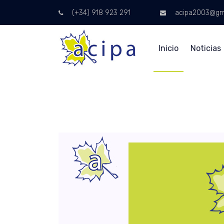
(+34) 918 923 291
acipa2003@gm
Inicio
Noticias