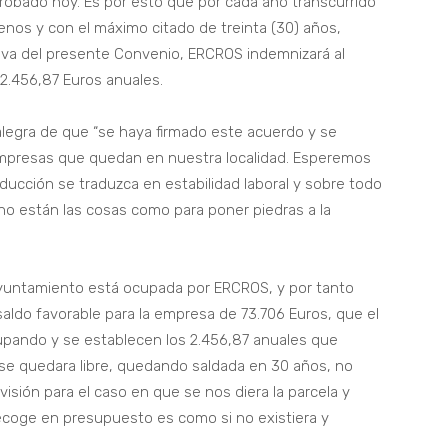
probado hoy. Es por esto que por cada año transcurrido
renos y con el máximo citado de treinta (30) años,
tiva del presente Convenio, ERCROS indemnizará al
2.456,87 Euros anuales.
 alegra de que “se haya firmado este acuerdo y se
empresas que quedan en nuestra localidad. Esperemos
oducción se traduzca en estabilidad laboral y sobre todo
o están las cosas como para poner piedras a la
Ayuntamiento está ocupada por ERCROS, y por tanto
ldo favorable para la empresa de 73.706 Euros, que el
pando y se establecen los 2.456,87 anuales que
se quedara libre, quedando saldada en 30 años, no
sión para el caso en que se nos diera la parcela y
recoge en presupuesto es como si no existiera y