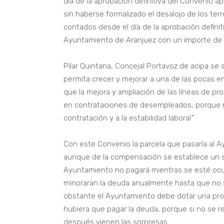
día de la aprobación definitiva del Convenio a
sin haberse formalizado el desalojo de los ter
contados desde el día de la aprobación defini
Ayuntamiento de Aranjuez con un importe de 
Pilar Quintana, Concejal Portavoz de acipa se
permita crecer y mejorar a una de las pocas 
que la mejora y ampliación de las líneas de pr
en contrataciones de desempleados, porque n
contratación y a la estabilidad laboral.”
Con este Convenio la parcela que pasaría al 
aunque de la compensación se establece un sa
Ayuntamiento no pagará mientras se esté ocu
minoraran la deuda anualmente hasta que no 
obstante el Ayuntamiento debe dotar una provi
hubiera que pagar la deuda, porque si no se 
después vienen las sorpresas