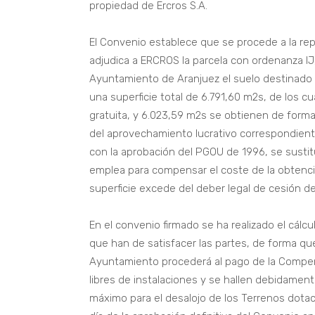
propiedad de Ercros S.A.
El Convenio establece que se procede a la re
adjudica a ERCROS la parcela con ordenanza IJ,
Ayuntamiento de Aranjuez el suelo destinado a
una superficie total de 6.791,60 m2s, de los 
gratuita, y 6.023,59 m2s se obtienen de form
del aprovechamiento lucrativo correspondiente
con la aprobación del PGOU de 1996, se sust
emplea para compensar el coste de la obtenci
superficie excede del deber legal de cesión de 
En el convenio firmado se ha realizado el cál
que han de satisfacer las partes, de forma que
Ayuntamiento procederá al pago de la Compe
libres de instalaciones y se hallen debidament
máximo para el desalojo de los Terrenos dota