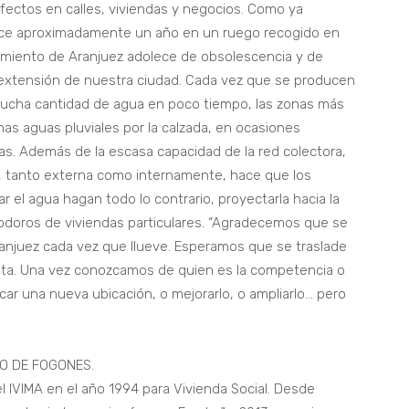
fectos en calles, viviendas y negocios. Como ya
ce aproximadamente un año en un ruego recogido en
amiento de Aranjuez adolece de obsolescencia y de
y extensión de nuestra ciudad. Cada vez que se producen
cha cantidad de agua en poco tiempo, las zonas más
chas aguas pluviales por la calzada, en ocasiones
as. Además de la escasa capacidad de la red colectora,
s, tanto externa como internamente, hace que los
r el agua hagan todo lo contrario, proyectarla hacia la
nodoros de viviendas particulares. “Agradecemos que se
anjuez cada vez que llueve. Esperamos que se traslade
ta. Una vez conozcamos de quien es la competencia o
ar una nueva ubicación, o mejorarlo, o ampliarlo… pero
IO DE FOGONES.
el IVIMA en el año 1994 para Vivienda Social. Desde