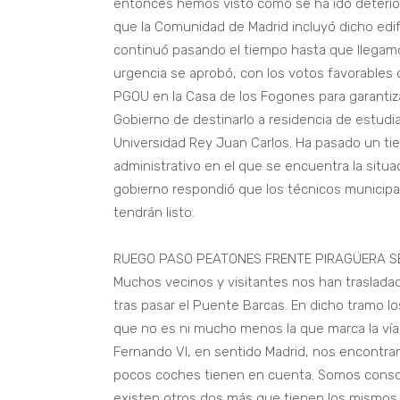
entonces hemos visto como se ha ido deterio
que la Comunidad de Madrid incluyó dicho edifi
continuó pasando el tiempo hasta que llegam
urgencia se aprobó, con los votos favorables 
PGOU en la Casa de los Fogones para garantizar
Gobierno de destinarlo a residencia de estudi
Universidad Rey Juan Carlos. Ha pasado un t
administrativo en el que se encuentra la situac
gobierno respondió que los técnicos municipal
tendrán listo.
RUEGO PASO PEATONES FRENTE PIRAGÜERA SE
Muchos vecinos y visitantes nos han trasladado
tras pasar el Puente Barcas. En dicho tramo l
que no es ni mucho menos la que marca la vía.
Fernando VI, en sentido Madrid, nos encontr
pocos coches tienen en cuenta. Somos consc
existen otros dos más que tienen los mismos 