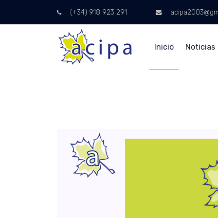
(+34) 918 923 291
acipa2003@gm
Inicio
Noticias