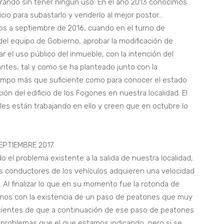
rando sin tener ningún uso. En el año 2013 conocimos
cio para subastarlo y venderlo al mejor postor…
os a septiembre de 2016, cuando en el turno de
del equipo de Gobierno, aprobar la modificación de
 el uso público del inmueble, con la intención del
antes, tal y como se ha planteado junto con la
iempo más que suficiente como para conocer el estado
ión del edificio de los Fogones en nuestra localidad. El
es están trabajando en ello y creen que en octubre lo
PTIEMBRE 2017.
 el problema existente a la salida de nuestra localidad,
os conductores de los vehículos adquieren una velocidad
 Al finalizar lo que en su momento fue la rotonda de
amos con la existencia de un paso de peatones que muy
ientes de que a continuación de ese paso de peatones
problemas que el que estamos indicando, pero si se