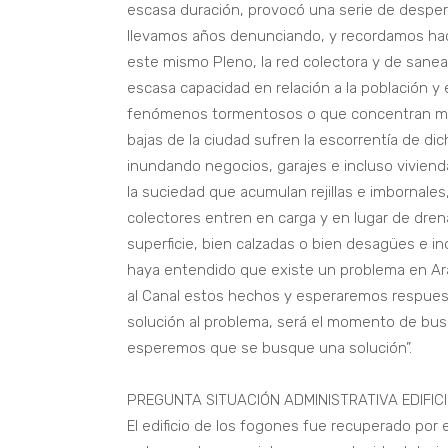
escasa duración, provocó una serie de desper
llevamos años denunciando, y recordamos ha
este mismo Pleno, la red colectora y de sane
escasa capacidad en relación a la población 
fenómenos tormentosos o que concentran mu
bajas de la ciudad sufren la escorrentía de di
inundando negocios, garajes e incluso viviend
la suciedad que acumulan rejillas e imbornale
colectores entren en carga y en lugar de drena
superficie, bien calzadas o bien desagües e i
haya entendido que existe un problema en Ar
al Canal estos hechos y esperaremos respues
solución al problema, será el momento de busc
esperemos que se busque una solución”.
PREGUNTA SITUACIÓN ADMINISTRATIVA EDIFIC
El edificio de los fogones fue recuperado por 