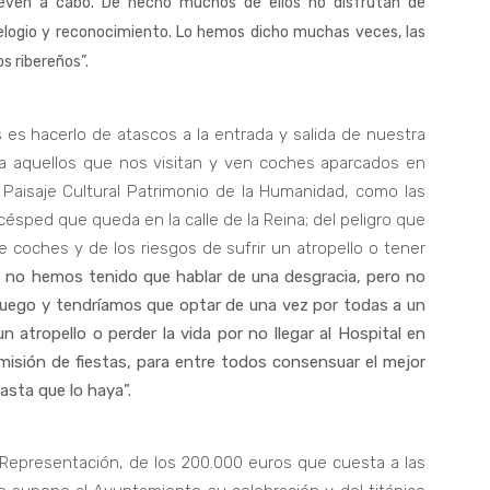
leven a cabo. De hecho muchos de ellos no disfrutan de
 elogio y reconocimiento. Lo hemos dicho muchas veces, las
os ribereños”.
s es hacerlo de atascos a la entrada y salida de nuestra
 a aquellos que nos visitan y ven coches aparcados en
 Paisaje Cultural Patrimonio de la Humanidad, como las
césped que queda en la calle de la Reina; del peligro que
e coches y de los riesgos de sufrir un atropello o tener
 no hemos tenido que hablar de una desgracia, pero no
uego y tendríamos que optar de una vez por todas a un
n atropello o perder la vida por no llegar al Hospital en
misión de fiestas, para entre todos consensuar el mejor
asta que lo haya”.
u Representación, de los 200.000 euros que cuesta a las