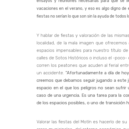
ensayos y reuniones necesarias para que se l
vacaciones en el verano, y eso es algo digno de
fiestas no serían lo que son sin la ayuda de todos l
Y hablar de fiestas y valoración de las misma
localidad, de la mala imagen que ofrecemos
espacios impensables para nuestro título de
calles de Sotos Históricos o incluso el -poco- 
corren los peatones que acuden al ferial entr
un accidente.
“Afortunadamente a día de hoy
creemos que debamos seguir jugando a este j
espacio en el que los peligros no sean sufrir u
caso de una urgencia. Es una tarea para la co
de los espacios posibles, o uno de transición h
Valorar las fiestas del Motín es hacerlo de s