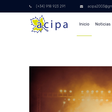
(+34) 918 923 291
acipa2003@gm
Inicio
Noticias