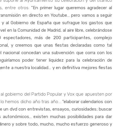
e supone al Ayuntamiento su celebración y del titánico
s, entre otros.
“En primer lugar queremos agradecer al
ransmisión en directo en Youtube… pero vamos a seguir
 y al Gobierno de España que sufrague los gastos que
el en la Comunidad de Madrid, al aire libre, celebrándose
0 espectadores, más de 200 participantes, complejo
cional, y creemos que unas fiestas declaradas como tal
el nacional concedan una subvención que corra con los
guiríamos poder tener liquidez para la celebración de
nte a nuestra localidad… y en definitiva mejores fiestas
l gobierno del Partido Popular y Vox que apuesten por
n, lo hemos dicho año tras año…
“elaborar calendarios con
de un dvd con entrevistas, ensayos, curiosidades; buscar
es autonómicos… existen muchas posibilidades para dar
dinero y sobre todo, mucho, mucho esfuerzo generoso y