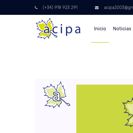
(+34) 918 923 291
acipa2003@gm
Inicio
Noticias