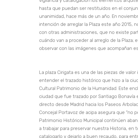
vigilancia y catalogación los elementos arqui
hasta que puedan ser restituidos en el conj
unanimidad, hace más de un año. En noviembr
intención de arreglar la Plaza este año 2015,
con otras administraciones, que no existe par
cuándo van a proceder al arreglo de la Plaza; 
observar con las imágenes que acompañan es
La plaza Cirigata es una de las piezas de valor
entender el trazado histórico que hizo a la ci
Cultural Patrimonio de la Humanidad. Este enc
ciudad que fue trazado por Santiago Bonavía en
directo desde Madrid hacia los Paseos Arbolado
Concejal Portavoz de acipa asegura que “no 
Patrimonio Histórico Municipal continúen ab
a trabajar para preservar nuestra Historia, en
catalogarlo y dejarlo a buen recaudo, para ent