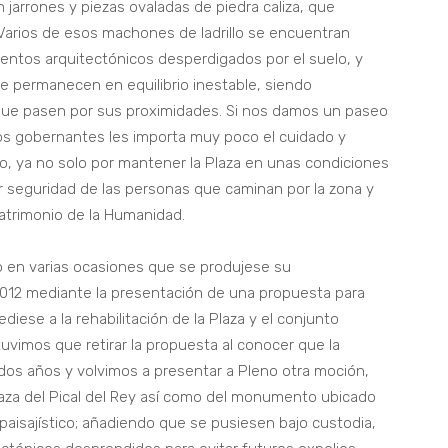
 jarrones y piezas ovaladas de piedra caliza, que
Varios de esos machones de ladrillo se encuentran
tos arquitectónicos desperdigados por el suelo, y
 permanecen en equilibrio inestable, siendo
s que pasen por sus proximidades. Si nos damos un paseo
s gobernantes les importa muy poco el cuidado y
o, ya no solo por mantener la Plaza en unas condiciones
 seguridad de las personas que caminan por la zona y
Patrimonio de la Humanidad.
 en varias ocasiones que se produjese su
2012 mediante la presentación de una propuesta para
ese a la rehabilitación de la Plaza y el conjunto
imos que retirar la propuesta al conocer que la
 dos años y volvimos a presentar a Pleno otra moción,
laza del Pical del Rey así como del monumento ubicado
aisajístico; añadiendo que se pusiesen bajo custodia,