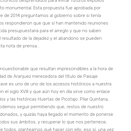
tectónicos desprendidos para evitar futuros expolios
unto monumental. Esta propuesta fue aprobada por
e de 2014 preguntamos al gobierno sobre si tenía
 nos respondieron que que sí han mantenido reuniones
tida presupuestaria para el arreglo y que no saben
el resultado de la dejadez y el abandono se pueden
ta nota de prensa…
 incuestionable que resultan imprescindibles a la hora de
udad de Aranjuez merecedora del título de Paisaje
lave es uno de uno de los accesos históricos a nuestra
 el siglo XVIII y que aún hoy en día sirve como enlace
s y las históricas Huertas de Picotajo. Pilar Quintana,
podemos seguir permitiendo que, restos de nuestro
andonados, y quizás haya llegado el momento de ponerse
 todos sus ámbitos, y recuperar lo que nos pertenece,
re todos, plantearnos qué hacer con ello, eso sí, una vez