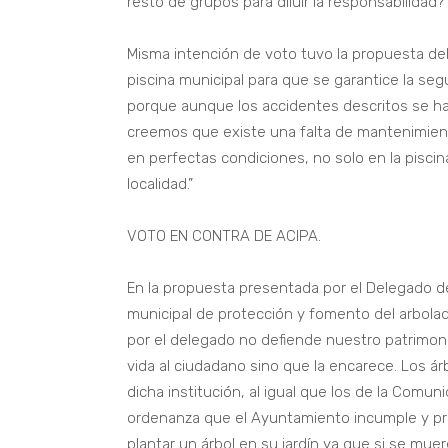
resto de grupos para diluir la responsabilidad?
Misma intención de voto tuvo la propuesta de
piscina municipal para que se garantice la seg
porque aunque los accidentes descritos se h
creemos que existe una falta de mantenimien
en perfectas condiciones, no solo en la piscin
localidad.”
VOTO EN CONTRA DE ACIPA.
En la propuesta presentada por el Delegado d
municipal de protección y fomento del arbol
por el delegado no defiende nuestro patrimoni
vida al ciudadano sino que la encarece. Los á
dicha institución, al igual que los de la Comu
ordenanza que el Ayuntamiento incumple y pr
plantar un árbol en su jardín ya que si se mue