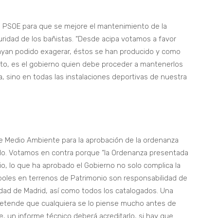
l PSOE para que se mejore el mantenimiento de la
uridad de los bañistas. “Desde acipa votamos a favor
ayan podido exagerar, éstos se han producido y como
to, es el gobierno quien debe proceder a mantenerlos
a, sino en todas las instalaciones deportivas de nuestra
e Medio Ambiente para la aprobación de la ordenanza
ado. Votamos en contra porque “la Ordenanza presentada
o, lo que ha aprobado el Gobierno no solo complica la
rboles en terrenos de Patrimonio son responsabilidad de
nidad de Madrid, así como todos los catalogados. Una
etende que cualquiera se lo piense mucho antes de
re, un informe técnico deberá acreditarlo, si hay que