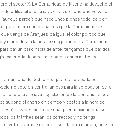
obre el sector X, LA Comunidad de Madrid ha devuelto el
ndo edificabilidad, una vez más se tiene que volver a
 “aunque parecía que hace unos plenos todo iba bien
lidad, pero ahora comprobamos que la Comunidad de
que venga de Aranjuez, da igual el color político que
ad y mano dura a la hora de negociar con la Comunidad
ara dar un paso hacia delante, tengamos que dar dos
gística pueda desarrollarse para crear puestos de
n juntas, una del Gobierno, que fue aprobada por
 Gobierno votó en contra, ambas para la aprobación de la
ara adaptarla a nueva Legislación de la Comunidad que
anza supone el ahorro en tiempo y costes a la hora de
ue esté muy pendiente de cualquier actividad que se
todos los trámites sean los correctos y no tenga
, el voto favorable no podía ser de otra manera, puesto