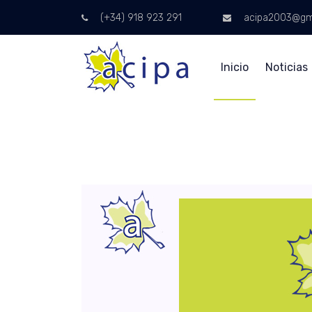
(+34) 918 923 291
acipa2003@gm
Inicio
Noticias