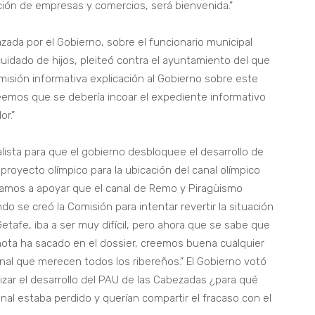
ación de empresas y comercios, será bienvenida.”
zada por el Gobierno, sobre el funcionario municipal
uidado de hijos, pleiteó contra el ayuntamiento del que
misión informativa explicación al Gobierno sobre este
reemos que se debería incoar el expediente informativo
r.”
alista para que el gobierno desbloquee el desarrollo de
proyecto olímpico para la ubicación del canal olímpico
vamos a apoyar que el canal de Remo y Piragüismo
o se creó la Comisión para intentar revertir la situación
Getafe, iba a ser muy difícil, pero ahora que se sabe que
nota ha sacado en el dossier, creemos buena cualquier
anal que merecen todos los ribereños.” El Gobierno votó
izar el desarrollo del PAU de las Cabezadas ¿para qué
nal estaba perdido y querían compartir el fracaso con el