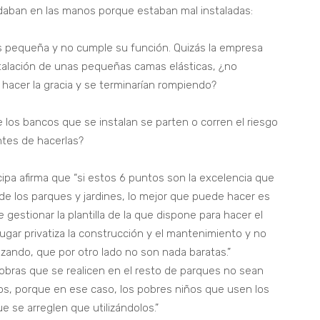
aban en las manos porque estaban mal instaladas:
es pequeña y no cumple su función. Quizás la empresa
stalación de unas pequeñas camas elásticas, ¿no
 hacer la gracia y se terminarían rompiendo?
e los bancos que se instalan se parten o corren el riesgo
ntes de hacerlas?
cipa afirma que “si estos 6 puntos son la excelencia que
e los parques y jardines, lo mejor que puede hacer es
 gestionar la plantilla de la que dispone para hacer el
gar privatiza la construcción y el mantenimiento y no
izando, que por otro lado no son nada baratas.”
obras que se realicen en el resto de parques no sean
os, porque en ese caso, los pobres niños que usen los
 se arreglen que utilizándolos.”