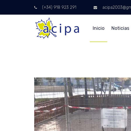
(+34) 918 923 291
acipa2003@gm
Inicio
Noticias