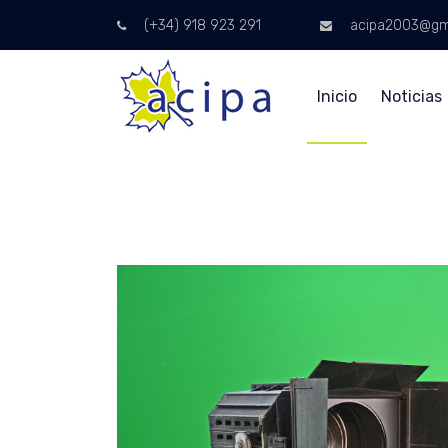
(+34) 918 923 291
acipa2003@gm
Inicio
Noticias