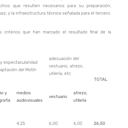
otros que resulten necesarios para su preparación,
uez, y la infraestructura técnica señalada para el tercero.
 criterios que han marcado el resultado final de la
adecuación del
 y espectacularidad
vestuario, atrezo,
daptación del Motín
utilería, etc
TOTAL
io y
medios
atrezo,
vestuario
rafía
audiovisuales
utilería
4,25
6,00
6,00
26,50