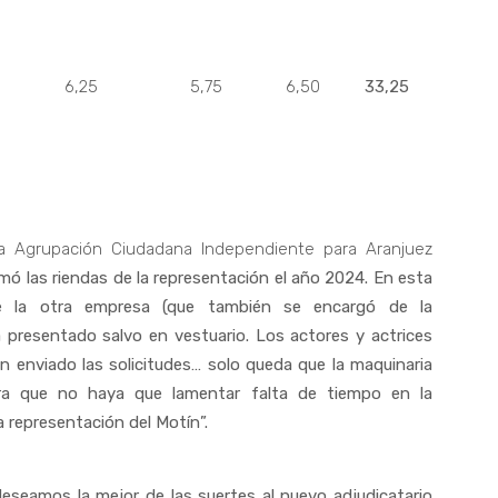
6,25
5,75
6,50
33,25
la Agrupación Ciudadana Independiente para Aranjuez
mó las riendas de la representación el año 2024. En esta
e la otra empresa (que también se encargó de la
 presentado salvo en vestuario. Los actores y actrices
n enviado las solicitudes… solo queda que la maquinaria
ara que no haya que lamentar falta de tiempo en la
 representación del Motín”.
deseamos la mejor de las suertes al nuevo adjudicatario