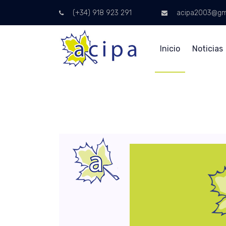
(+34) 918 923 291
acipa2003@gm
Inicio
Noticias