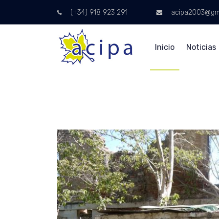
(+34) 918 923 291
acipa2003@gm
Inicio
Noticias