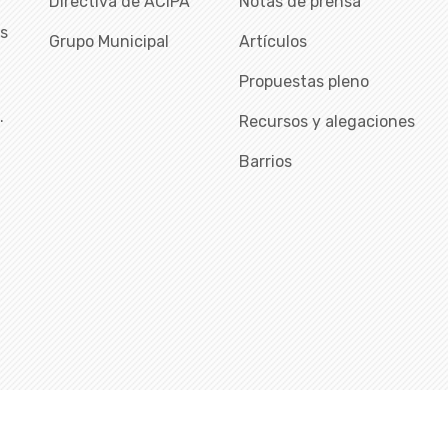
Directiva de ACIPA
Notas de prensa
as
Grupo Municipal
Artículos
Propuestas pleno
…
Recursos y alegaciones
Barrios
chos reservados |
Política de Privacidad
|
Política de Cookies
|Esta plan