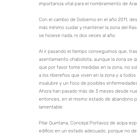
importancia vital para el nombramiento de Ara
Con el cambio de Gobierno en el año 2011, des
más mínimo cuidar y mantener la zona del Raso
se hiciese nada, ni dos veces al año.
Al ir pasando el tiempo conseguimos que, tras
asentamiento chabolista, aunque la zona se qu
que por favor tome medidas en la zona, no so
a los ribereños que viven en la zona y a todo
insalubre y un foco de posibles enfermedades
Ahora han pasado más de 3 meses desde nues
entonces, en el mismo estado de abandono pe
lamentable.
Pilar Quintana, Concejal Portavoz de acipa espe
edificio en un estado adecuado, porque no deb