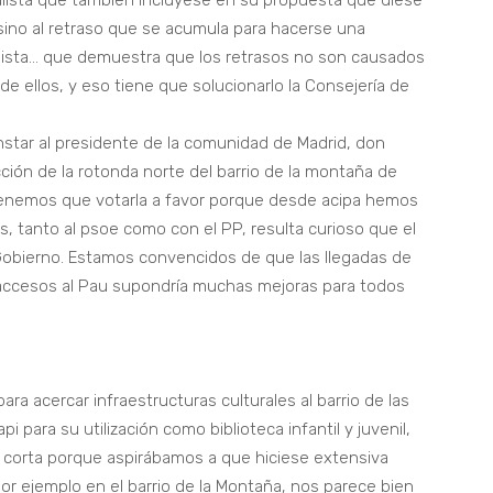
cialista que también incluyese en su propuesta que diese
sino al retraso que se acumula para hacerse una
alista… que demuestra que los retrasos no son causados
a de ellos, y eso tiene que solucionarlo la Consejería de
nstar al presidente de la comunidad de Madrid, don
cción de la rotonda norte del barrio de la montaña de
 “Tenemos que votarla a favor porque desde acipa hemos
s, tanto al psoe como con el PP, resulta curioso que el
Gobierno. Estamos convencidos de que las llegadas de
 accesos al Pau supondría muchas mejoras para todos
ra acercar infraestructuras culturales al barrio de las
i para su utilización como biblioteca infantil y juvenil,
corta porque aspirábamos a que hiciese extensiva
or ejemplo en el barrio de la Montaña, nos parece bien