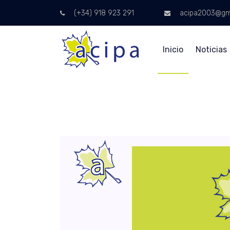
(+34) 918 923 291
acipa2003@gm
Inicio
Noticias