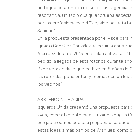
Hospital del Tajo. “Le pedíamos al partido So
un toque de atención no solo a las urgencias 
resonancia, un tac o cualquier prueba especi
por los profesionales del Tajo, sino por la falt
Sanidad.”
En la propuesta presentada por el Psoe para i
Ignacio González González, a incluir la constru
Aranjuez durante 2015 en el plan activa sur.
pedido la llegada de esta rotonda durante año
Psoe ahora pida lo que no hizo en 8 años de 
las rotondas pendientes y prometidas en los
los vecinos.”
ABSTENCION DE ACIPA
Izquierda Unida presentó una propuesta para pa
aves, concretamente para utilizar el antiguo Cap
porque creemos que esa propuesta se queda 
estas ideas a más barrios de Aranjuez, como p