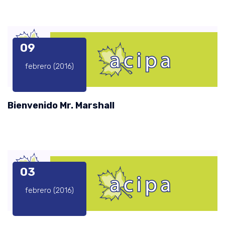
09
febrero (2016)
Bienvenido Mr. Marshall
03
febrero (2016)