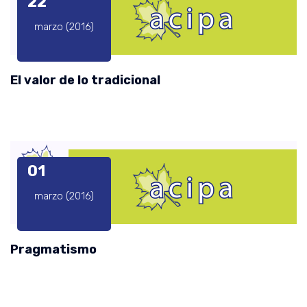
22
marzo (2016)
El valor de lo tradicional
01
marzo (2016)
Pragmatismo