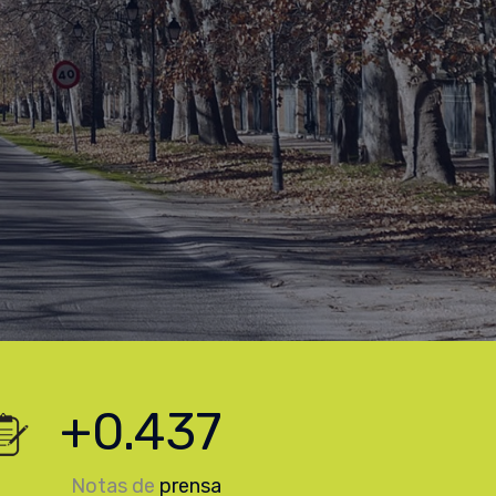
+
0.624
Notas de
prensa