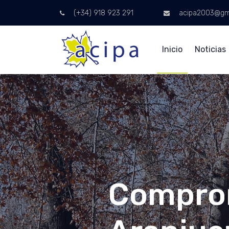
(+34) 918 923 291
acipa2003@gm
Inicio
Noticias
Compro