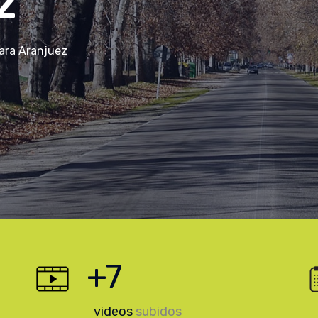
z
para Aranjuez
+
10
videos
subidos