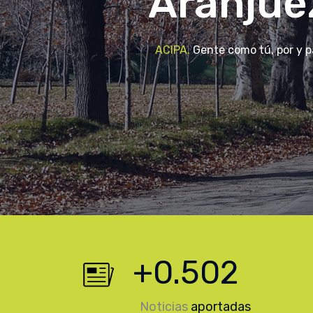
Aranjue
ACIPA.
Gente como tú, por y 
+
0.714
Noticias
aportadas