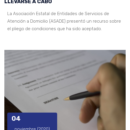
LLEVARSE A CABO
La Asociación Estatal de Entidades de Servicios de
Atención a Domicilio (ASADE) presentó un recurso sobre
el pliego de condiciones que ha sido aceptado.
04
noviembre (2020)